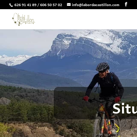
626 91 41 89 / 606 50 57 02
info@labordacastillon.com
Sit