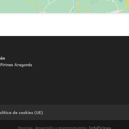
lón
 Pirineo Aragonés
olítica de cookies (UE)
Hosting, desarrollo y mantenimiento:
InfoPirineo